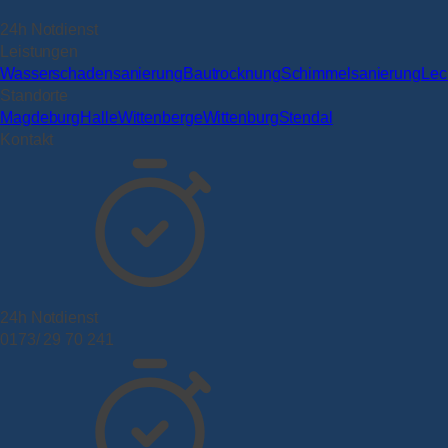
24h Notdienst
Leistungen
Wasserschadensanierung
Bautrocknung
Schimmelsanierung
Lec
Standorte
Magdeburg
Halle
Wittenberge
Wittenburg
Stendal
Kontakt
24h Notdienst
0173/ 29 70 241